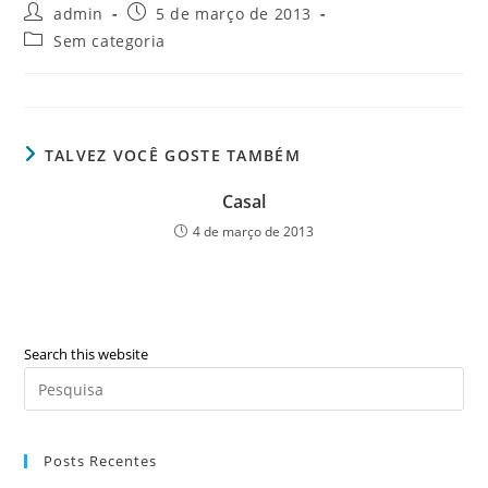
Post
Post
admin
5 de março de 2013
author:
published:
Post
Sem categoria
category:
TALVEZ VOCÊ GOSTE TAMBÉM
Casal
4 de março de 2013
Search this website
Pre
Es
to
Posts Recentes
clo