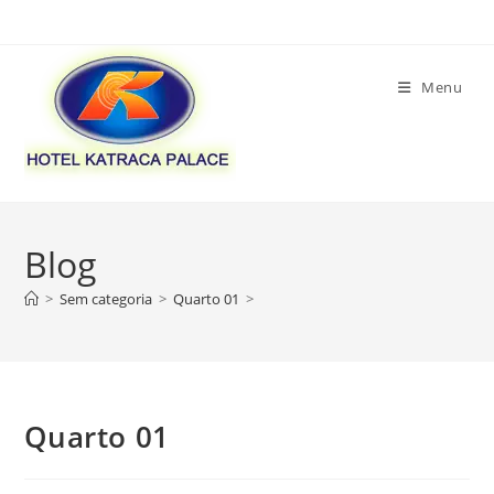
Skip
to
content
Menu
Blog
>
Sem categoria
>
Quarto 01
>
Quarto 01